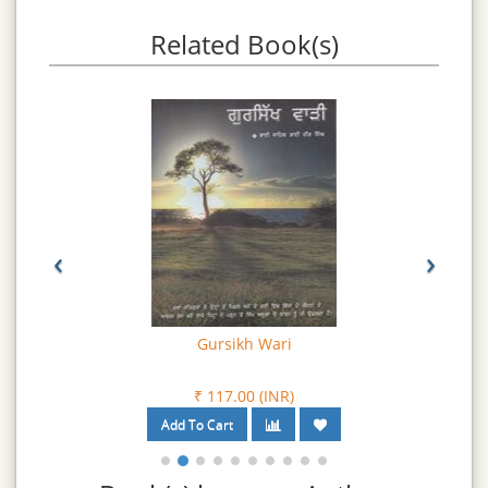
ਦੀਆਂ ਗੁਰੂ ਸਾਹਿਬ ਦੇ ਜੀਵਨ ਦੇ ਵਿਸ਼ੇਸ਼ ਪੱਖਾਂ ’ਤੇ ਚਾਨਣ ਪਾਉਂਦੀਆਂ ਕਵਿਤਾਵਾਂ ਨੂੰ
ਇਸ ਪੁਸਤਕ ਵਿਚ ਛਾਪਣ ਦਾ ਉਪਰਾਲਾ ਕੀਤਾ ਗਿਆ ਹੈ।
Related Book(s)
‹
›
Gursikh Wari
₹ 117.00 (INR)