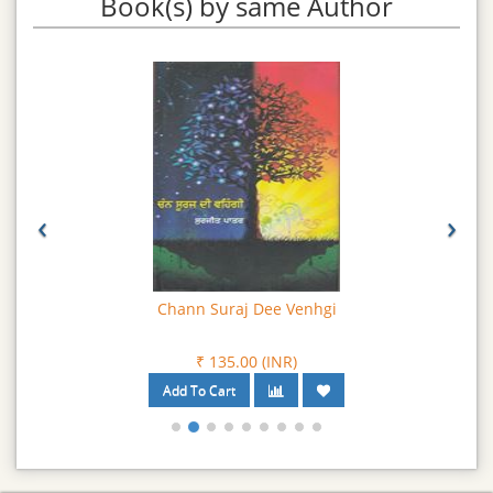
Book(s) by same Author
‹
›
Chann Suraj Dee Venhgi
₹ 135.00 (INR)