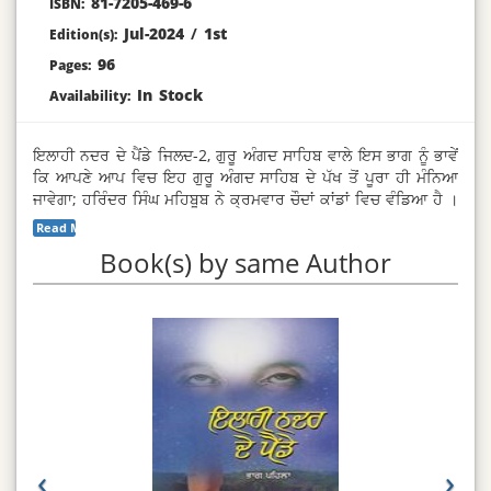
81-7205-469-6
ISBN:
Jul-2024
/
1st
Edition(s):
96
Pages:
In Stock
Availability:
ਇਲਾਹੀ ਨਦਰ ਦੇ ਪੈਂਡੇ ਜਿਲਦ-2, ਗੁਰੂ ਅੰਗਦ ਸਾਹਿਬ ਵਾਲੇ ਇਸ ਭਾਗ ਨੂੰ ਭਾਵੇਂ
ਕਿ ਆਪਣੇ ਆਪ ਵਿਚ ਇਹ ਗੁਰੂ ਅੰਗਦ ਸਾਹਿਬ ਦੇ ਪੱਖ ਤੋਂ ਪੂਰਾ ਹੀ ਮੰਨਿਆ
ਜਾਵੇਗਾ; ਹਰਿੰਦਰ ਸਿੰਘ ਮਹਿਬੂਬ ਨੇ ਕ੍ਰਮਵਾਰ ਚੌਦਾਂ ਕਾਂਡਾਂ ਵਿਚ ਵੰਡਿਆ ਹੈ ।
ਹਰ ਕਾਂਡ ਗੁਰੂ ਅੰਗਦ ਸਾਹਿਬ ਦੇ ਗੁਰੂ ਬਣਨ ਤੋਂ ਲੈ ਕੇ ਉਨ੍ਹਾਂ ਦੇ ਗੁਰੂ ਮਾਰਗ ਨੂੰ
Read More...
ਤੀਸਰੇ ਗੁਰੂ ਅਮਰਦਾਸ ਜੀ ਤੱਕ ਪਹੁੰਚਣ ਦੇ ਪੂਰੇ ਗੁਰੂ ਦੇ ‘ਪੂਰੇ ਸਾਹ’ ਦੀ ਆਪਣੀ
Book(s) by same Author
ਆਪਣੀ ਤਰ੍ਹਾਂ ਅਤਿ ਤਸੱਲੀਬਖ਼ਸ਼ ਢੰਗ ਨਾਲ ਪੂਰਤੀ ਕਰਦਾ ਹੈ ।
‹
›