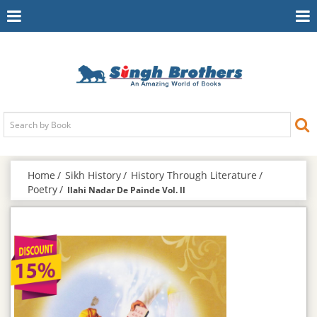
Toggle
To
Navigation
Na
Home
Sikh History
History Through Literature
Poetry
Ilahi Nadar De Painde Vol. ll