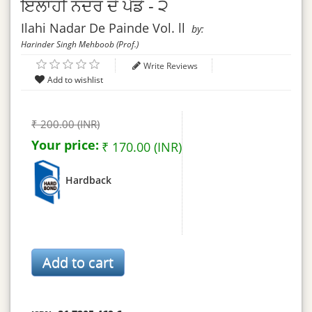
ਇਲਾਹੀ ਨਦਰ ਦੇ ਪੈਂਡੇ - ੨
Ilahi Nadar De Painde Vol. ll
by:
Harinder Singh Mehboob (Prof.)
Write Reviews
₹ 200.00 (INR)
Your price:
₹ 170.00 (INR)
Hardback