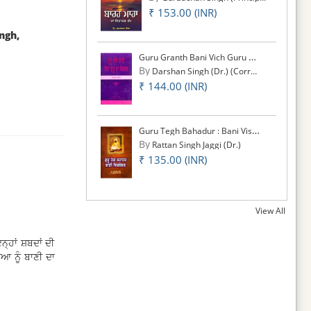
₹ 153.00 (INR)
ngh,
Guru Granth Bani Vich Guru Da Sankalap
By
Darshan Singh (Dr.) (Correspondence deptt. PUP)
₹ 144.00 (INR)
Guru Tegh Bahadur : Bani Vishleshan
By
Rattan Singh Jaggi (Dr.)
₹ 135.00 (INR)
View All
੍ਹਾਂ ਸ਼ਬਦਾਂ ਦੀ
 ਨੂੰ ਬਾਣੀ ਦਾ