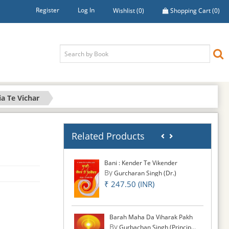
Register
Log In
Wishlist
(0)
Shopping Cart
(0)
a Te Vichar
Related Products
Bani : Kender Te Vikender
By
Gurcharan Singh (Dr.)
₹ 247.50 (INR)
Barah Maha Da Viharak Pakh
By
Gurbachan Singh (Principal)