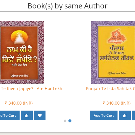
Book(s) by same Author
Te Kiven Japiye? : Ate Hor Lekh
Punjab Te Isda Sahitak 
₹ 340.00 (INR)
₹ 340.00 (INR)