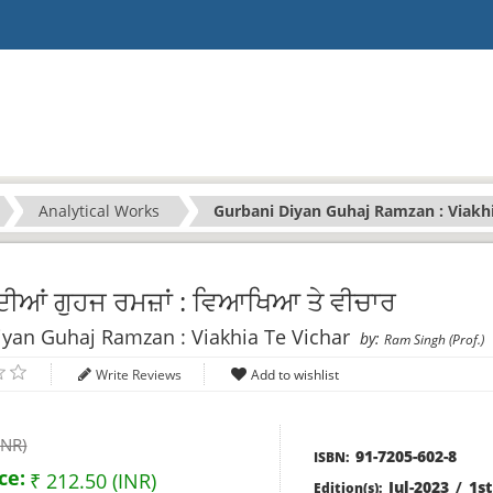
Analytical Works
Gurbani Diyan Guhaj Ramzan : Viakhi
ਦੀਆਂ ਗੁਹਜ ਰਮਜ਼ਾਂ : ਵਿਆਖਿਆ ਤੇ ਵੀਚਾਰ
yan Guhaj Ramzan : Viakhia Te Vichar
by:
Ram Singh (Prof.)
Write Reviews
INR)
91-7205-602-8
ISBN:
ce:
₹ 212.50 (INR)
Jul-2023
/
1st
Edition(s):