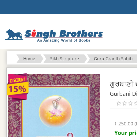
Home
Sikh Scripture
Guru Granth Sahib
ਗੁਰਬਾਣੀ 
Gurbani Di
₹ 250.00 (
Your pri