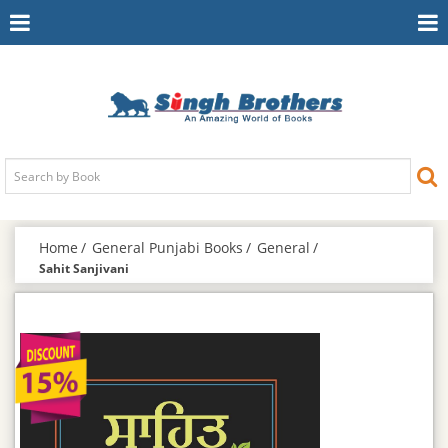
Toggle
To
Navigation
Na
Home
General Punjabi Books
General
Sahit Sanjivani