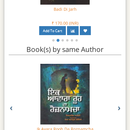
Badi Di Jarh
₹ 170.00 (INR)
Book(s) by same Author
‹
›
Ik Avara Rooh Da Roznamcha