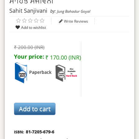
ਸਾਹਿਤ ਸੰਜੀਵਨੀ
Sahit Sanjivani
by:
Jung Bahadur Goyal
Write Reviews
₹ 200.00 (INR)
Your price:
₹ 170.00 (INR)
Paperback
81-7205-679-6
ISBN: