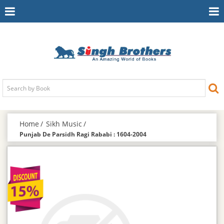
Toggle
To
Navigation
Na
Home
Sikh Music
Punjab De Parsidh Ragi Rababi : 1604-2004