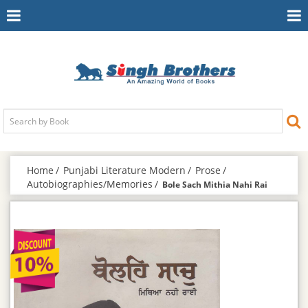
Toggle
To
Navigation
Na
Home
Punjabi Literature Modern
Prose
Autobiographies/Memories
Bole Sach Mithia Nahi Rai