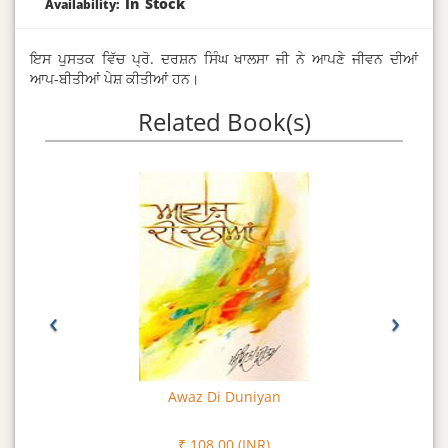
In Stock
Availability:
ਇਸ ਪੁਸਤਕ ਵਿੱਚ ਪ੍ਰੋ. ਦਰਸ਼ਨ ਸਿੰਘ ਖਾਲਸਾ ਜੀ ਨੇ ਆਪਣੇ ਜੀਵਨ ਦੀਆਂ
ਆਪ-ਬੀਤੀਆਂ ਪੇਸ਼ ਕੀਤੀਆਂ ਹਨ।
Related Book(s)
‹
›
Awaz Di Duniyan
₹ 108.00 (INR)