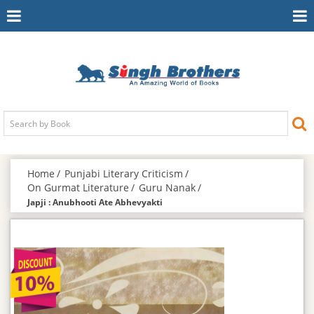
Toggle
To
Navigation
Na
Home
Punjabi Literary Criticism
On Gurmat Literature
Guru Nanak
Japji : Anubhooti Ate Abhevyakti