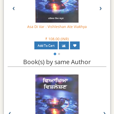
‹
›
Asa Di Var : Vishleshan Ate Viakhya
₹ 108.00 (INR)
Book(s) by same Author
‹
›