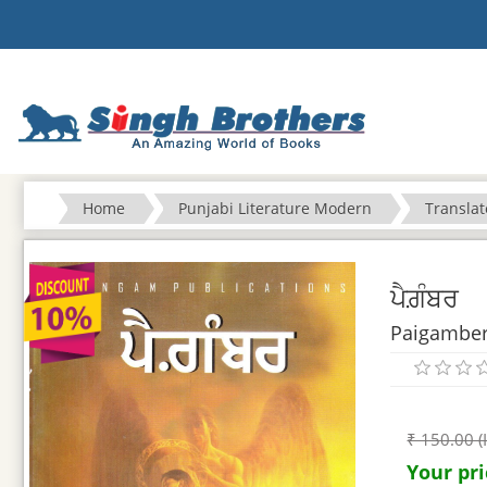
Home
Punjabi Literature Modern
Transla
ਪੈਗ਼ੰਬਰ
Paigambe
₹ 150.00 (
Your pri