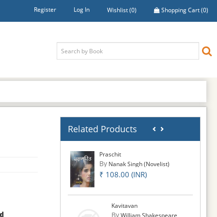
Register
Log In
Wishlist
(0)
Shopping Cart
(0)
Related Products
Praschit
By
Nanak Singh (Novelist)
₹ 108.00 (INR)
Kavitavan
d
By
William Shakespeare