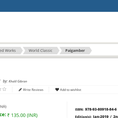
ted Works
World Classic
Paigamber
r
by:
Khalil Gibran
Write Reviews
INR)
978-93-80918-84-6
ISBN:
ce:
₹ 135.00 (INR)
Jan-2019
/
2n
Edition(s):