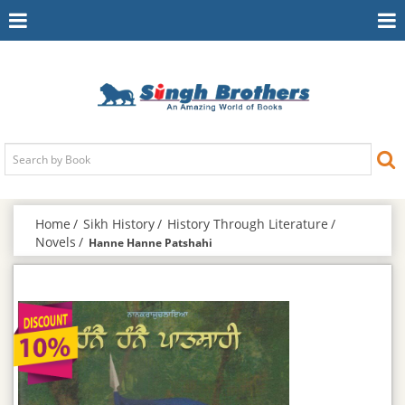
Toggle
To
Navigation
Na
Home
Sikh History
History Through Literature
Novels
Hanne Hanne Patshahi