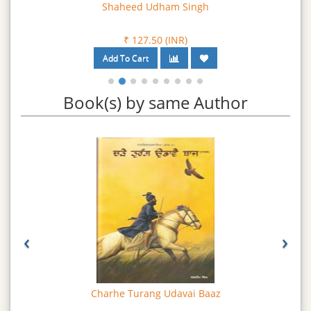
Shaheed Udham Singh
₹ 127.50 (INR)
Book(s) by same Author
‹
›
Charhe Turang Udavai Baaz