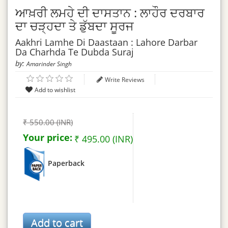
ਆਖ਼ਰੀ ਲਮਹੇ ਦੀ ਦਾਸਤਾਨ : ਲਾਹੌਰ ਦਰਬਾਰ
ਦਾ ਚੜ੍ਹਦਾ ਤੇ ਡੁੱਬਦਾ ਸੂਰਜ
Aakhri Lamhe Di Daastaan : Lahore Darbar
Da Charhda Te Dubda Suraj
by:
Amarinder Singh
Write Reviews
₹ 550.00 (INR)
Your price:
₹ 495.00 (INR)
Paperback