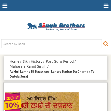
Toggle
To
Navigation
Na
Home
Sikh History
Post Guru Period
Maharaja Ranjit Singh
Aakhri Lamhe Di Daastaan : Lahore Darbar Da Charhda Te
Dubda Suraj