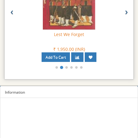
‹
›
Lest We Forget
₹ 1,950.00 (INR)
Information
Sitemap
Privacy Policy
Terms and conditions
About us