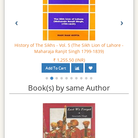
‹
›
History of The Sikhs - Vol. 5 (The Sikh Lion of Lahore -
Maharaja Ranjit Singh 1799-1839)
₹ 1,255.50 (INR)
Book(s) by same Author