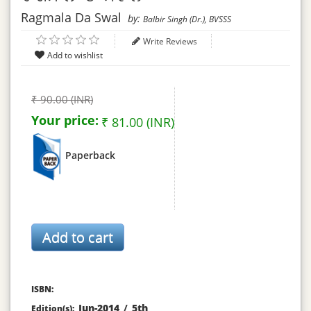
Ragmala Da Swal
by:
Balbir Singh (Dr.), BVSSS
Write Reviews
₹ 90.00 (INR)
Your price:
₹ 81.00 (INR)
Paperback
ISBN:
Jun-2014
/
5th
Edition(s):