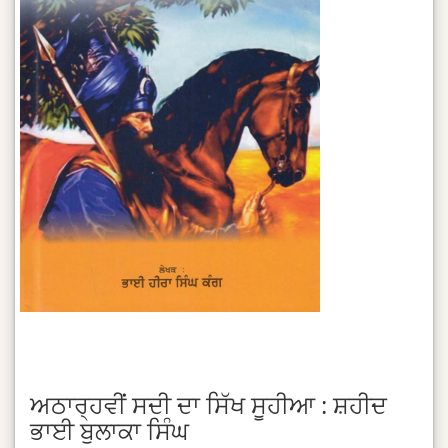
ਅਠਾਰ੍ਹਵੀਂ ਸਦੀ ਦਾ ਸਿੱਖ ਸੂਹੀਆ : ਸ਼ਹੀਦ
ਭਾਈ ਬੁਲਾਕਾ ਸਿੰਘ