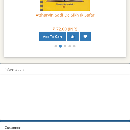
। ਵਿਸਥਾਰ ਅਤੇ ਰੁਚੀ ਭਰਪੂਰ ਇਹ ਪੁਸਤਕ ਨੂੰ ਪੜ੍ਹ ਕੇ ਸਰੋਤਿਆਂ ਨੂੰ
ਇਤਿਹਾਸਕ ਜਾਣਕਾਰੀ ਤਾਂ ਮਿਲੇਗੀ ਹੀ ਨਾਲ ਆਪਣੇ ਪੁਰਖਿਆਂ ਉੱਤੇ ਮਾਣ ਵੀ
Attharvin Sadi De Sikh Ik Safar
ਮਹਿਸੂਸ ਹੋਵੇਗਾ ।
₹ 72.00 (INR)
Information
Sitemap
Privacy Policy
Terms and conditions
About us
Contact us
Customer