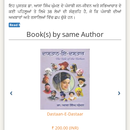
ਇਹ ਪੁਸਤਕ ਡਾ. ਆਸਾ ਸਿੰਘ ਘੁੰਮਣ ਦੇ ਪੰਜਾਬੀ ਜਨ-ਜੀਵਨ ਅਤੇ ਸਭਿਆਚਾਰ ਦੇ
ਕਈ ਪਹਿਲੂਆਂ ਤੇ ਲਿਖੇ 38 ਲੇਖਾਂ ਦੀ ਸੰਗ੍ਰਹਿ ਹੈ, ਜੋ ਕਿ ਪੰਜਾਬੀ ਦੀਆਂ
ਅਖਬਾਰਾਂ ਅਤੇ ਰਸਾਲਿਆਂ ਵਿੱਚ ਛਪ ਚੁੱਕੇ ਹਨ।
Read More...
Book(s) by same Author
‹
›
Dastaan-E-Dastaar
₹ 200.00 (INR)