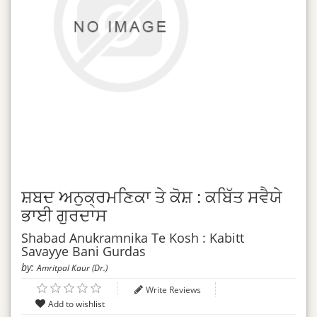
ਸ਼ਬਦ ਅਨੁਕ੍ਰਮਣਿਕਾ ਤੇ ਕੋਸ਼ : ਕਬਿੱਤ ਸਵੈਯੇ
ਭਾਈ ਗੁਰਦਾਸ
Shabad Anukramnika Te Kosh : Kabitt
Savayye Bani Gurdas
by:
Amritpal Kaur (Dr.)
Write Reviews