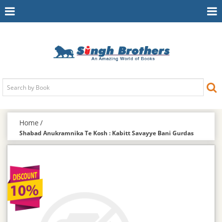
Toggle
To
Navigation
Na
Home
Shabad Anukramnika Te Kosh : Kabitt Savayye Bani Gurdas