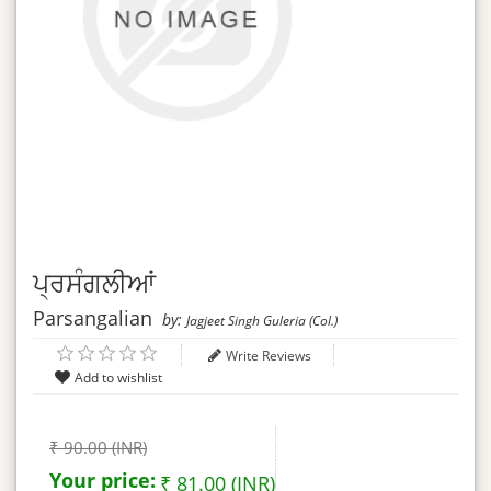
ਪ੍ਰਸੰਗਲੀਆਂ
Parsangalian
by:
Jagjeet Singh Guleria (Col.)
Write Reviews
₹ 90.00 (INR)
Your price:
₹ 81.00 (INR)